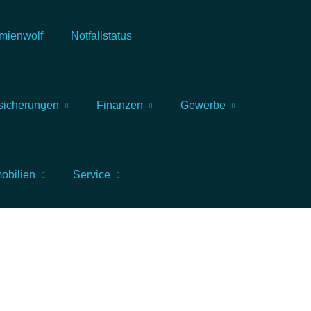
mienwolf
Notfallstatus
sicherungen
Finanzen
Gewerbe
obilien
Service