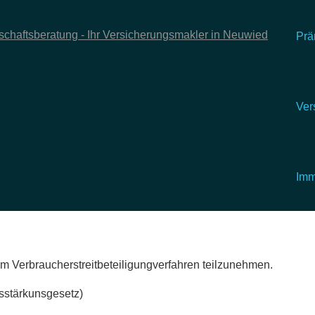
Prä
Ver
Imm
inem Verbraucherstreitbeteiligungverfahren teilzunehmen.
itsstärkunsgesetz)