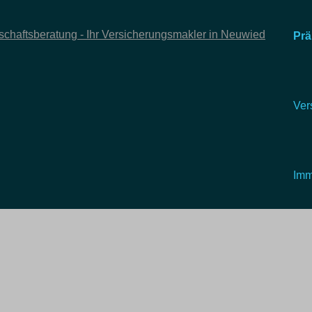
Prä
Ver
Imm