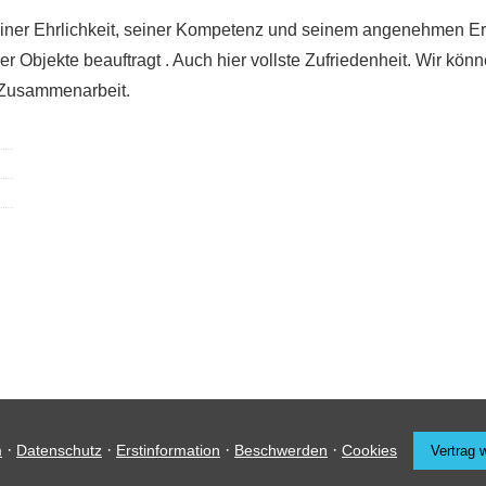
 seiner Ehrlichkeit, seiner Kompetenz und seinem angenehmen E
r Objekte beauftragt . Auch hier vollste Zufriedenheit. Wir kön
e Zusammenarbeit.
·
·
·
·
m
Datenschutz
Erstinformation
Beschwerden
Cookies
Vertrag 